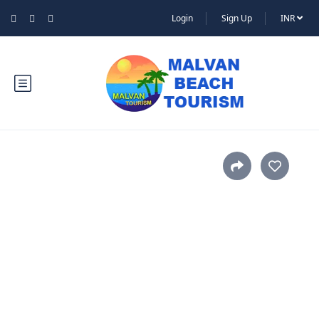
Login
Sign Up
INR