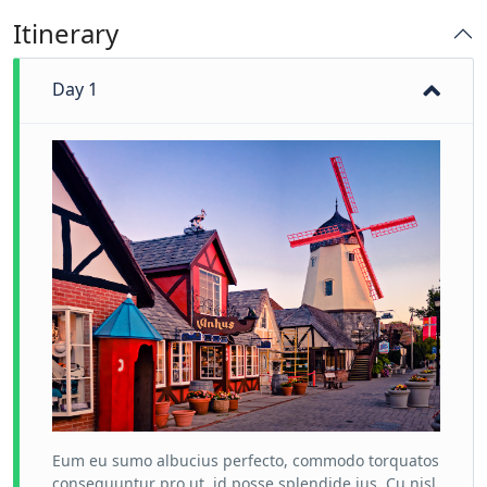
Itinerary
Day 1
Eum eu sumo albucius perfecto, commodo torquatos
consequuntur pro ut, id posse splendide ius. Cu nisl