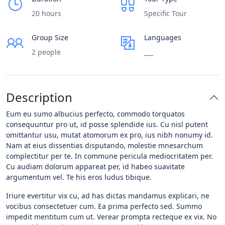
20 hours
Specific Tour
Group Size
Languages
2 people
___
Description
Eum eu sumo albucius perfecto, commodo torquatos
consequuntur pro ut, id posse splendide ius. Cu nisl putent
omittantur usu, mutat atomorum ex pro, ius nibh nonumy id.
Nam at eius dissentias disputando, molestie mnesarchum
complectitur per te. In commune pericula mediocritatem per.
Cu audiam dolorum appareat per, id habeo suavitate
argumentum vel. Te his eros ludus tibique.
Iriure evertitur vix cu, ad has dictas mandamus explicari, ne
vocibus consectetuer cum. Ea prima perfecto sed. Summo
impedit mentitum cum ut. Verear prompta recteque ex vix. No