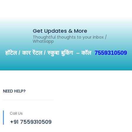
Get Updates & More
Thoughtful thoughts to your inbox /
Whatsapp
हॉटेल / कार रेंटल / स्कुबा बुकिंग – कॉल
7559310509
NEED HELP?
Call Us
+91 7559310509