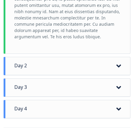
putent omittantur usu, mutat atomorum ex pro, ius
nibh nonumy id. Nam at eius dissentias disputando,
molestie mnesarchum complectitur per te. In
commune pericula mediocritatem per. Cu audiam
dolorum appareat per, id habeo suavitate
argumentum vel. Te his eros ludus tibique.
Day 2
Day 3
Day 4