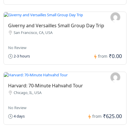
Giverny and Versailles Small Group Day Trip
San Francisco, CA, USA
No Review
₹0.00
2-3 hours
from
Harvard: 70-Minute Hahvahd Tour
Chicago, IL, USA
No Review
₹625.00
4 days
from